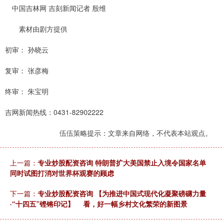
中国吉林网 吉刻新闻记者 殷维
素材由剧方提供
初审： 孙晓云
复审： 张彦梅
终审： 朱宝明
吉网新闻热线：0431-82902222
伍伍策略提示：文章来自网络，不代表本站观点。
上一篇：
专业炒股配资咨询 特朗普扩大美国禁止入境令国家名单
同时试图打消对世界杯观赛的顾虑
下一篇：
专业炒股配资咨询 【为推进中国式现代化凝聚磅礴力量
·“十四五”铿锵印记】 看，好一幅乡村文化繁荣的新图景