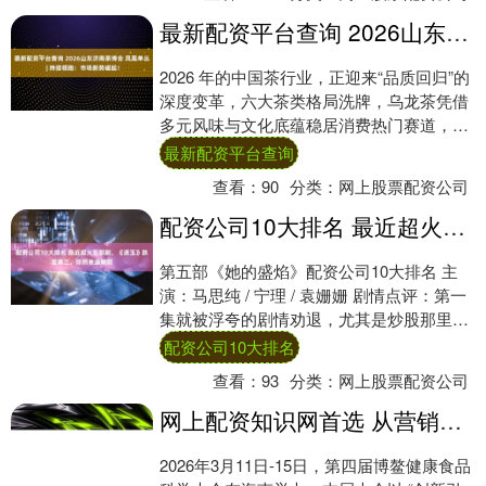
最新配资平台查询 2026山东济南茶博会 凤凰单丛 | 持续领跑：市场新势崛起！
2026 年的中国茶行业，正迎来“品质回归”的
深度变革，六大茶类格局洗牌，乌龙茶凭借
多元风味与文化底蕴稳居消费热门赛道，而
凤凰单丛作为乌龙茶中的璀璨明珠，更是
最新配资平台查询
以....
查看：
90
分类：
网上股票配资公司
配资公司10大排名 最近超火五部剧，《逐玉》跌至第三，你熬夜追哪部
第五部《她的盛焰》配资公司10大排名 主
演：马思纯 / 宁理 / 袁姗姗 剧情点评：第一
集就被浮夸的剧情劝退，尤其是炒股那里，
因为女主这个天才少女计算出来的必涨....
配资公司10大排名
查看：
93
分类：
网上股票配资公司
网上配资知识网首选 从营销红海到科研蓝海 宝宝馋了博鳌擘画辅食行业高质量发展蓝图
2026年3月11日-15日，第四届博鳌健康食品