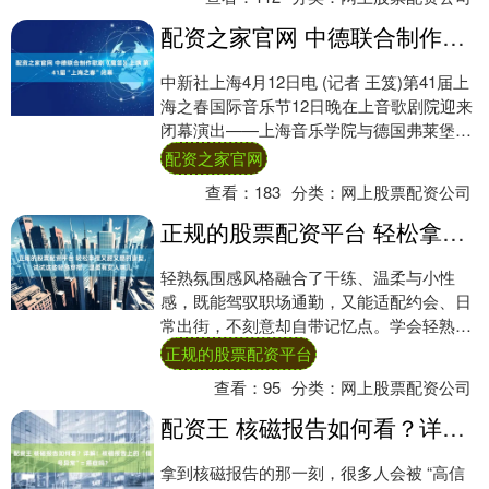
配资之家官网 中德联合制作歌剧《魔笛》上演 第41届“上海之春”闭幕
中新社上海4月12日电 (记者 王笈)第41届上
海之春国际音乐节12日晚在上音歌剧院迎来
闭幕演出——上海音乐学院与德国弗莱堡国
立音乐学院联合制作的歌剧《魔笛》配....
配资之家官网
查看：
183
分类：
网上股票配资公司
正规的股票配资平台 轻松拿捏又甜又酷的造型，试试这些轻熟穿搭，温柔有女人味儿
轻熟氛围感风格融合了干练、温柔与小性
感，既能驾驭职场通勤，又能适配约会、日
常出街，不刻意却自带记忆点。学会轻熟氛
围感穿搭，解锁初夏多元造型，给你搭配思
正规的股票配资平台
路，轻松拿....
查看：
95
分类：
网上股票配资公司
配资王 核磁报告如何看？详解！核磁报告上的 “信号异常”= 癌症吗？
拿到核磁报告的那一刻，很多人会被 “高信