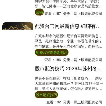
科学大会在海南举办。本届大会以 “创新引
领，智汇健康——迈向健康食品高质量发展
新阶段”为主题，大会主席陈君石院士....
营销
查看：
157
分类：
网上股票配资公司
配资台官网最新信息 细聊有特色的茶馆价格，红旗河沟茶馆消费多少钱？
在繁华都市的喧嚣中配资台官网最新信息，
寻觅一处静谧之地，享受一杯香茗带来的宁
静与惬意，是许多人内心的渴望。而特色茶
馆，就成为了满足这一需求的绝佳去处。今
配资台官网最新信息
天，就为....
查看：
186
分类：
网上股票配资公司
股市配资技巧 2026年苏州冬日赏梅攻略：TOP3必访香雪海与铜观音寺，一日尽览暗香疏影
你是不是也和我一样股市配资技巧，一到冬
天就盼着苏州的梅花开？ 但网上攻略千篇一
律，景点人多到爆炸，怎么玩才能避开人
群、真正感受“香雪海”的诗意？ 别急，这篇
股市配资技巧
攻略....
查看：
92
分类：
网上股票配资公司