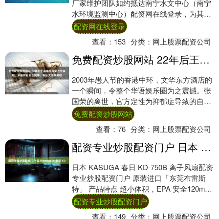
厂家维护团队如约抵达南宁水文中心（南宁
水环境监测中心）配资网在线登录，为其实
验室核心设备——艾柯Exceed系列超纯....
配资网在线登录
查看：
153
分类：
网上股票配资公司
免费配资炒股网站 22年后王晶曝张国荣去世真相：不是抑郁那么简单，背后大佬成关键
2003年愚人节的香港中环，文华东方酒店的
一个瞬间，令整个华语娱乐圈为之震撼。张
国荣的离世，官方定性为抑郁症导致的自
杀。然而，22年后的今天，导演王晶的一番
免费配资炒股网站
爆料....
查看：
76
分类：
网上股票配资公司
配资专业炒股配资门户 日本 KASUGA 春日 KD
日本 KASUGA 春日 KD-750B 离子风扇配资
专业炒股配资门户 原装进口「东莞布雷斯
特」 产品特点 超小体积，EPA 安全120mm
方级紧凑机身，机身....
配资专业炒股配资门户
查看：
149
分类：
网上股票配资公司