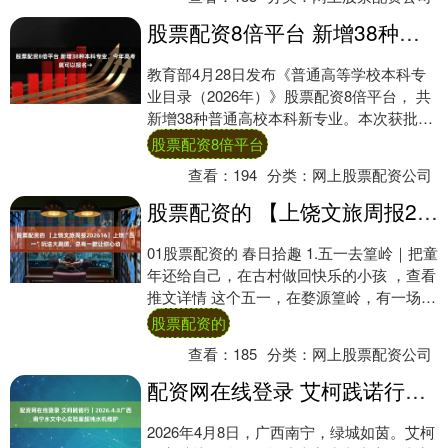
股票配资8倍平台 新增38种本科专业，今年高考就可以报名→
教育部4月28日发布《普通高等学校本科专
业目录（2026年）》股票配资8倍平台， 共
新增38种普通高校本科新专业。本次获批申
办高校可纳入2026年高考招生。 今....
股票配资8倍平台
查看：
194
分类：
网上股票配资公司
股票配资的 【上饶文旅周报202616】上饶“五一”玩法大剧透，总有一款让你心动
01股票配资的 春日拾趣 1.五一去篁岭｜把童
年还给自己，在古村做回快乐的小孩 ，查看
推文详情 这个五一，在婺源篁岭，有一场关
于童年的温柔重逢正在发生。不管是带....
股票配资的
查看：
185
分类：
网上股票配资公司
配资网在线登录 艾柯践诺行｜2026.4.8广西南宁水文中心实验室超纯水机维护
2026年4月8日，广西南宁，绿城如茵。艾柯