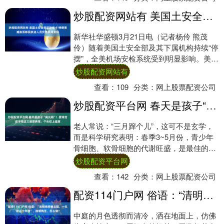
炒股配资网站有 美国土安全部拨款被卡 特朗普威胁派移民执法人员负责机场安保
新华社华盛顿3月21日电（记者杨伶 熊茂
伶）随着美国土安全部及其下属机构持续“停
摆”，全美机场安检系统受到明显影响。美国
总统特朗普21日表示，如果民主党人不立
炒股配资网站有
即....
查看：
109
分类：
网上股票配资公司
炒股配资平台网 春天是孩子“疯长期”！要常给孩子吃这三道营养菜，个头往上猛窜
老人常说：“三月蹿个儿”，这可不是玄学，
而是科学研究表明：春季3~5月份，青少年
骨细胞、软骨细胞的代谢旺盛，是最佳的长
高季节， 身高的生长速度可达秋天的2-2.....
炒股配资平台网
查看：
142
分类：
网上股票配资公司
配资114门户网 俗语：“清明杨柳朝北摆，一年能还十年债”，清明将至，怎么做？
中庭的月色透彻而清冷，洒在地面上，仿佛