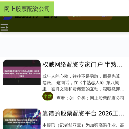
-->
网上股票配资公司
权威网络配资专家门户 半熟恋人名场面！肖文韬贾佩萱聊未来规划，男方当场缩回手，成年人心动先算账
成年人的心动，往往不是勇敢，而是先算一
笔账。 这句话，在《半熟恋人5》第八期
里，被肖文韬和贾佩萱的互动，狠狠戳穿
了。当婚恋史、年龄焦虑、生育压力这些现
半数
查看：
81
分类：
网上股票配资公司
实议题被摆....
靠谱的股票配资平台 2026工会送清凉在行动｜内蒙古发布提示函划出高温劳动“红线”
本报讯（记者郜亚章）为加强高温作业、高