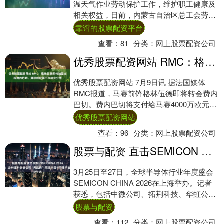
温天气作业劳动保护工作，维护职工健康及
相关权益，日前，内蒙古自治区总工会劳动
法律监督委员会发布劳动法律监督提示函，
靠谱的股票配资平台
提醒用人....
查看：
81
分类：
网上股票配资公司
优秀股票配资网站 RMC：格林伍德即将加盟土超费内巴切，曼联将获得二次转会分成
优秀股票配资网站 7月9日讯 据法国媒体
RMC报道，马赛前锋格林伍德即将转会费内
巴切。费内巴切将支付给马赛4000万欧元，
然后与曼联商讨二转分成的数额。 据报道....
优秀股票配资网站
查看：
96
分类：
网上股票配资公司
股票与配资 直击SEMICON CHINA 2026现场：近40家科创板公司“秀肌肉” 展现中国半导体产业生态
3月25日至27日，全球半导体行业年度盛会
SEMICON CHINA 2026在上海举办。记者
获悉，包括中微公司、拓荆科技、华虹公
司、概伦电子等在内的近40家科....
股票与配资
查看：
112
分类：
网上股票配资公司