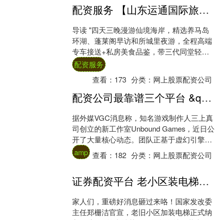
配资服务 【山东运通国际旅行社】私家团 | 烟台3天4晚 · 山海间的慢时光，定制属于您的家庭记忆
导读 "四天三晚漫游仙境海岸，精选养马岛
环湖、蓬莱阁早访和所城里夜游，全程高端
专车接送+私房美食品鉴，带三代同堂轻松
体验‘东方夏威夷’的纯净与‘人间仙境’的壮
配资服务
阔....
查看：
173
分类：
网上股票配资公司
配资公司最靠谱三个平台 &quot;生化之父&quot;三上真司成立新工作室！或将开发收官之作
据外媒VGC消息称，知名游戏制作人三上真
司创立的新工作室Unbound Games，近日公
开了大量核心动态。团队正基于虚幻引擎
5，面向主机与PC平台，打造一款全....
amp
查看：
182
分类：
网上股票配资公司
证券配资平台 老小区装电梯迎国补！这下爬楼再也不用喘吁吁咯
家人们，重磅好消息砸过来咯！国家发改委
主任郑栅洁官宣，老旧小区加装电梯正式纳