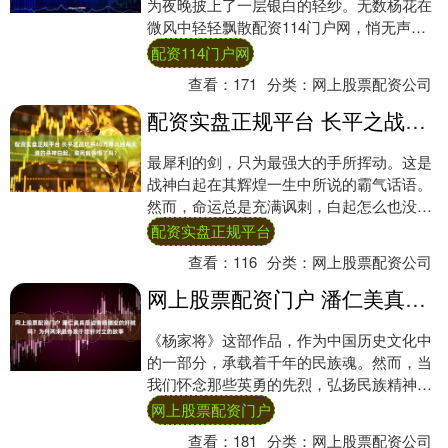
为夜晚披上了一层银白的轻纱。无数杨花在
微风中轻轻飘散配资114门户网，悄无声息
地穿过空气，却像是带着某种无形的韵律，
配资114门户网
悠然滑....
查看：
171
分类：
网上股票配资公司
配资实盘正规平台 长平之战坑杀40万降兵违背天道的杀神白起，临死前悔悟了吗？
最犀利的剑，只为最强大的手所挥动。这是
战神白起在其辉煌一生中所说的霸气话语。
然而，命运总是充满讽刺，白起怎么也没有
想到，自己的剑最终会指向自己。 公元前
配资实盘正规平台
257年....
查看：
116
分类：
网上股票配资公司
网上股票配资门户 潘仁美真是迫害杨继业的奸贼吗？为何两宋最热衷于忠奸对立的故事
《杨家将》这部作品，作为中国历史文化中
的一部分，承载着千年的民族魂。然而，当
我们怀念那些英勇的先烈，弘扬民族精神
时，却也让一个人背上了不应承受的骂名。
网上股票配资门户
这个人，就....
查看：
181
分类：
网上股票配资公司