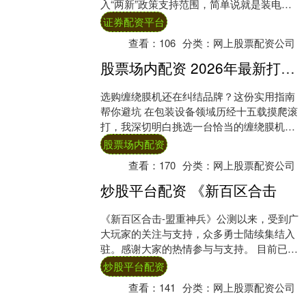
入“两新”政策支持范围，简单说就是装电梯
能享国补，全国老小区的街坊们，再也不用
证券配资平台
为爬楼....
查看：
106
分类：
网上股票配资公司
股票场内配资 2026年最新打包机厂家十大排名榜单：优缺点评价与哪个好实用指南
选购缠绕膜机还在纠结品牌？这份实用指南
帮你避坑 在包装设备领域历经十五载摸爬滚
打，我深切明白挑选一台恰当的缠绕膜机是
多么令人头疼不已。市场上品牌众多，参数
股票场内配资
繁杂多....
查看：
170
分类：
网上股票配资公司
炒股平台配资 《新百区合击
《新百区合击-盟重神兵》公测以来，受到广
大玩家的关注与支持，众多勇士陆续集结入
驻。感谢大家的热情参与与支持。 目前已开
放服务器玩家数量持续增长，登录高峰期排
炒股平台配资
队情....
查看：
141
分类：
网上股票配资公司