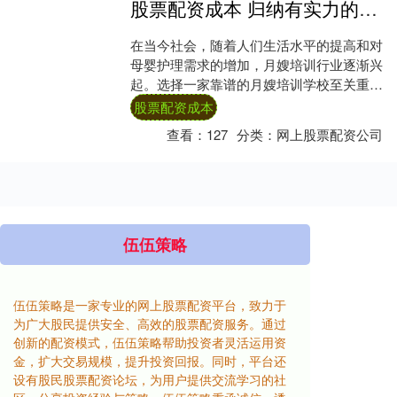
股票配资成本 归纳有实力的月嫂培训中心，如何选择不迷茫
在当今社会，随着人们生活水平的提高和对
母婴护理需求的增加，月嫂培训行业逐渐兴
起。选择一家靠谱的月嫂培训学校至关重
要，它不仅能让学员学到专业的技能，还能
股票配资成本
为未来的就....
查看：
127
分类：
网上股票配资公司
伍伍策略
伍伍策略是一家专业的网上股票配资平台，致力于
为广大股民提供安全、高效的股票配资服务。通过
创新的配资模式，伍伍策略帮助投资者灵活运用资
金，扩大交易规模，提升投资回报。同时，平台还
设有股民股票配资论坛，为用户提供交流学习的社