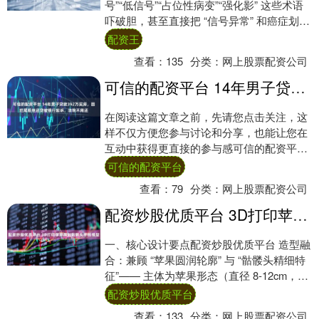
号”“低信号”“占位性病变”“强化影” 这些术语
吓破胆，甚至直接把 “信号异常” 和癌症划等
号。去年有数据显示，我国每年....
配资王
查看：
135
分类：
网上股票配资公司
可信的配资平台 14年男子贷款392万买房，因烂尾拒绝还贷被银行起诉，法院不用还
在阅读这篇文章之前，先请您点击关注，这
样不仅方便您参与讨论和分享，也能让您在
互动中获得更直接的参与感可信的配资平
台，感谢您的支持。 开发商破产，别墅烂尾
可信的配资平台
购房后....
查看：
79
分类：
网上股票配资公司
配资炒股优质平台 3D打印苹果雕刻骷髅头手板模型
一、核心设计要点配资炒股优质平台 造型融
合：兼顾 “苹果圆润轮廓” 与 “骷髅头精细特
征”—— 主体为苹果形态（直径 8-12cm，高
度 10-14cm，保留果....
配资炒股优质平台
查看：
133
分类：
网上股票配资公司