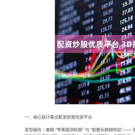
一、核心设计要点配资炒股优质平台
造型融合：兼顾 “苹果圆润轮廓” 与 “骷髅头精细特征”—— 