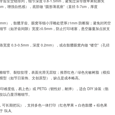
呈交错排列，细节深度 0.8-1.5mm，避免过深导致苹果轮廓失
-5cm，增强自然感），底部做 “圆形薄底座”（直径 5-7cm，厚度
A≥1.5mm），骷髅牙齿、眼窝等细小浮雕处壁厚≥1mm 防断裂；避免封闭空
节（如牙齿间隙）宽度≥0.5mm，防止打印堵塞，悬空藤蔓加点状支
 0.3-0.5mm，深度 0.2mm），或在骷髅眼窝内做 “镂空”（孔径
浮雕细节、裂纹纹理，表面光滑无层纹；推荐红色 / 绿色光敏树脂（模拟
模型（如节日装饰、文创原型），缺点是成本略高。
打印难度低，易上色）或 PETG（韧性好，耐摔），适合 DIY 涂装（骷
纹以凸显浮雕细节。
，可长期把玩），支持多色一体打印（红色苹果 + 白色骷髅 + 棕色果
 SLA。