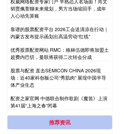
权威网络配资专家门户 半熟恋人名场面！肖文
韬贾佩萱聊未来规划，男方当场缩回手，成年
人心动先算账
靠谱的股票配资平台 2026工会送清凉在行动｜
内蒙古发布提示函划出高温劳动“红线”
优秀股票配资网站 RMC：格林伍德即将加盟土
超费内巴切，曼联将获得二次转会分成
股票与配资 直击SEMICON CHINA 2026现
场：近40家科创板公司“秀肌肉” 展现中国半导
体产业生态
配资之家官网 中德联合制作歌剧《魔笛》上演
第41届“上海之春”闭幕
推荐资讯