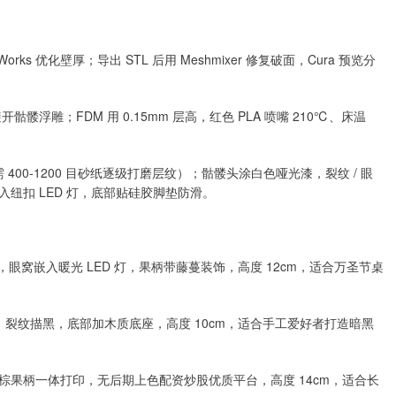
Works 优化壁厚；导出 STL 后用 Meshmixer 修复破面，Cura 预览分
避开骷髅浮雕；FDM 用 0.15mm 层高，红色 PLA 喷嘴 210℃、床温
需 400-1200 目砂纸逐级打磨层纹）；骷髅头涂白色哑光漆，裂纹 / 眼
纽扣 LED 灯，底部贴硅胶脚垫防滑。
眼窝嵌入暖光 LED 灯，果柄带藤蔓装饰，高度 12cm，适合万圣节桌
色漆、裂纹描黑，底部加木质底座，高度 10cm，适合手工爱好者打造暗黑
 + 棕果柄一体打印，无后期上色配资炒股优质平台，高度 14cm，适合长