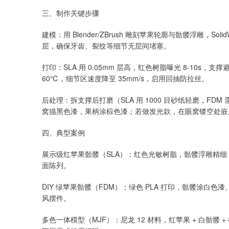
三、制作关键步骤
建模：用 Blender/ZBrush 雕刻苹果轮廓与骷髅浮雕，Solid
层，确保牙齿、裂纹等细节无层间堵塞。
打印：SLA 用 0.05mm 层高，红色树脂曝光 8-10s，支撑
60℃，细节区速度降至 35mm/s，启用回抽防拉丝。
后处理：拆支撑后打磨（SLA 用 1000 目砂纸轻磨，FDM 
窝描黑色漆，果柄涂棕色漆；若做发光款，在眼窝镂空处嵌入
四、典型案例
展示级红苹果骷髅（SLA）：红色光敏树脂，骷髅浮雕精细，
面陈列。
DIY 绿苹果骷髅（FDM）：绿色 PLA 打印，骷髅涂白
风摆件。
多色一体模型（MJF）：尼龙 12 材料，红苹果 + 白骷髅