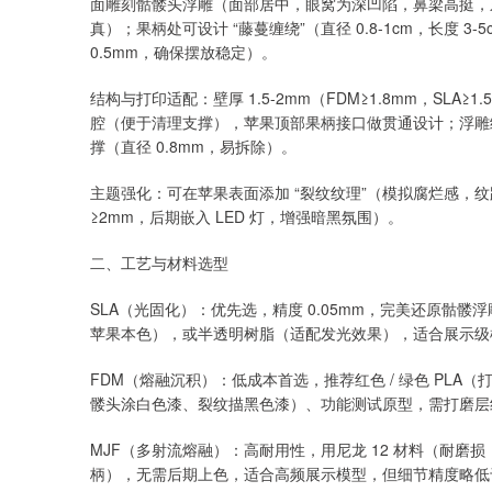
面雕刻骷髅头浮雕（面部居中，眼窝为深凹陷，鼻梁高挺，牙齿
真）；果柄处可设计 “藤蔓缠绕”（直径 0.8-1cm，长度 3
0.5mm，确保摆放稳定）。
结构与打印适配：壁厚 1.5-2mm（FDM≥1.8mm，SL
腔（便于清理支撑），苹果顶部果柄接口做贯通设计；浮雕细
撑（直径 0.8mm，易拆除）。
主题强化：可在苹果表面添加 “裂纹纹理”（模拟腐烂感，纹路宽度
≥2mm，后期嵌入 LED 灯，增强暗黑氛围）。
二、工艺与材料选型
SLA（光固化）：优先选，精度 0.05mm，完美还原骷髅
苹果本色），或半透明树脂（适配发光效果），适合展示级
FDM（熔融沉积）：低成本首选，推荐红色 / 绿色 PLA（
髅头涂白色漆、裂纹描黑色漆）、功能测试原型，需打磨层
MJF（多射流熔融）：高耐用性，用尼龙 12 材料（耐磨损
柄），无需后期上色，适合高频展示模型，但细节精度略低于