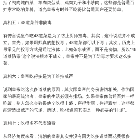
括了鸭肉炖白菜、羊肉炖菠菜、鸡肉丸子和小炒肉，这些都是普通百
姓家常吃的菜肴。道光皇帝有时甚至吃得比普通富户还要简单。
真相五：48道菜并非防毒
有传言说皇帝吃48道菜是为了防止厨师投毒。其实，这种说法并不成
立。首先，如果厨师真的想投毒，48道菜都可以下毒；其次，历史上
最常见的投毒方式是通过液体，比如茶水或酒，而不是食物。所以“48
道菜防毒”这个说法根本不成立，皇帝并不是为了防毒才要求这么多
菜。
真相六：皇帝吃得多是为了维持威严
说到皇帝吃这么多道菜的原因，其实跟皇帝的身份密切相关。作为国
家的最高统治者，皇帝的生活必须有排场。如果皇帝像普通百姓一样
吃饭，别人怎么会敬畏他？吃得丰盛，穿得华丽，住得豪华，这些都
能营造出威严的气场。所以，吃48道菜其实是一种必要的“排场”。
真相七：吃得多不代表浪费
从经济角度来看，清朝的皇帝其实并没有因为吃多道菜而花费很多