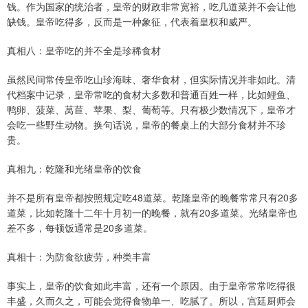
钱。作为国家的统治者，皇帝的财政非常宽裕，吃几道菜并不会让他
缺钱。皇帝吃得多，反而是一种象征，代表着皇权和威严。
真相八：皇帝吃的并不全是珍稀食材
虽然民间常传皇帝吃山珍海味、奢华食材，但实际情况并非如此。清
代档案中记录，皇帝常吃的食材大多数和普通百姓一样，比如鲤鱼、
鸭卵、菠菜、莴苣、苹果、梨、葡萄等。只有极少数情况下，皇帝才
会吃一些野生动物。换句话说，皇帝的餐桌上的大部分食材并不珍
贵。
真相九：乾隆和光绪皇帝的饮食
并不是所有皇帝都按照规定吃48道菜。乾隆皇帝的晚餐常常只有20多
道菜，比如乾隆十二年十月初一的晚餐，就有20多道菜。光绪皇帝也
差不多，每顿饭通常是20多道菜。
真相十：为防食欲疲劳，种类丰富
事实上，皇帝的饮食如此丰富，还有一个原因。由于皇帝常常吃得很
丰盛，久而久之，可能会觉得食物单一、吃腻了。所以，宫廷厨师会