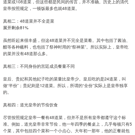
道菜或108道菜，但这些都是民间的传言，并不准确。历史上的清代
皇帝按照规定，一顿饭最多也就48道菜。
真相二：48道菜并不全是菜
展开剩余81%
虽然听起来很丰盛，但这48道菜并不完全是菜肴。其中包括了酱油、
醋等各种蘸料，也包括了祭神时用的“祭神菜”。所以实际上，皇帝吃
的菜并没有48道那么多。
真相三：不同身份的宫廷成员餐量不同
皇后、贵妃和其他妃子吃的菜量比皇帝少。皇后吃的是24道菜，叫
做“半份”；贵妃则是12道菜。所以，所谓的“全份”实际上是皇帝独享
的。
真相四：道光皇帝的节俭饮食
尽管按照规定皇帝一餐有48道菜，但并不是所有皇帝都遵守这个标
准。例如，道光皇帝非常节俭，他一年四季的餐桌上，几乎每顿只有5
个菜，其中包括四个菜和一个小点心。大年初一那年，他的正餐就包