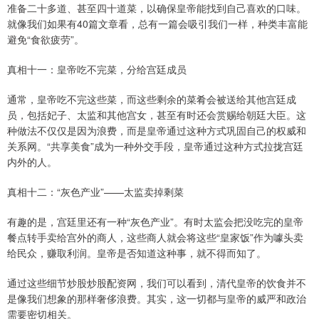
准备二十多道、甚至四十道菜，以确保皇帝能找到自己喜欢的口味。
就像我们如果有40篇文章看，总有一篇会吸引我们一样，种类丰富能
避免“食欲疲劳”。
真相十一：皇帝吃不完菜，分给宫廷成员
通常，皇帝吃不完这些菜，而这些剩余的菜肴会被送给其他宫廷成
员，包括妃子、太监和其他宫女，甚至有时还会赏赐给朝廷大臣。这
种做法不仅仅是因为浪费，而是皇帝通过这种方式巩固自己的权威和
关系网。“共享美食”成为一种外交手段，皇帝通过这种方式拉拢宫廷
内外的人。
真相十二：“灰色产业”——太监卖掉剩菜
有趣的是，宫廷里还有一种“灰色产业”。有时太监会把没吃完的皇帝
餐点转手卖给宫外的商人，这些商人就会将这些“皇家饭”作为噱头卖
给民众，赚取利润。皇帝是否知道这种事，就不得而知了。
通过这些细节炒股炒股配资网，我们可以看到，清代皇帝的饮食并不
是像我们想象的那样奢侈浪费。其实，这一切都与皇帝的威严和政治
需要密切相关。