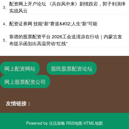
配资网上开户论坛 《兵自风中来》剧情跌宕，郭子剑演绎
3、
实战风云
配资证券网 技能“新”赛道&#32;人生“新”可能
4、
靠谱的股票配资平台 2026工会送清凉在行动｜内蒙古发
5、
布提示函划出高温劳动“红线”
网上配资网站
股民股票配资论坛
网上股票配资公司
友情链接：
Powered by
伍伍策略
RSS地图
HTML地图