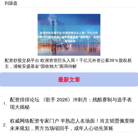
到舔盘
配资炒股交易平台 欧洲资管巨头入局！千亿元外资公募39％股权易
主，浦银安盛基金“固收独大”困局待解
最新文章
配资排排论坛 《歌手 2026》冲刺月：残酷赛制与选手表
1、
现大揭秘
权威网络配资专家门户 半熟恋人名场面！肖文韬贾佩萱聊
2、
未来规划，男方当场缩回手，成年人心动先算账