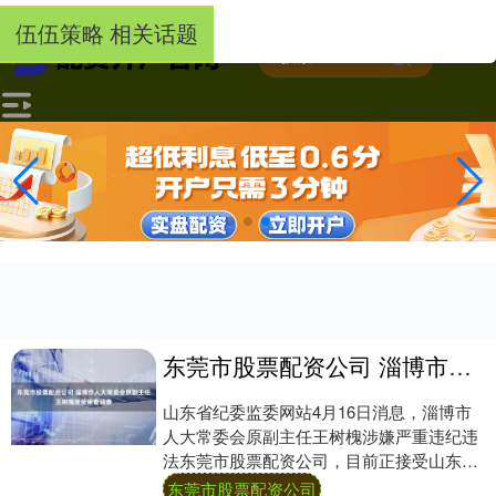
-->
伍伍策略 相关话题
东莞市股票配资公司 淄博市人大常委会原副主任王树槐接受审查调查
山东省纪委监委网站4月16日消息，淄博市
人大常委会原副主任王树槐涉嫌严重违纪违
法东莞市股票配资公司，目前正接受山东省
纪委监委纪律审查和监察调查。....
东莞市股票配资公司